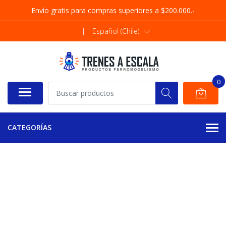
Envío gratis para compras superiores a $200.000.-
|
Español (Chile)
0
CATEGORÍAS