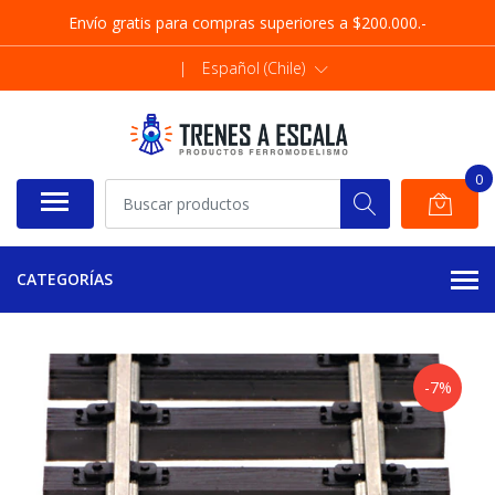
Envío gratis para compras superiores a $200.000.-
|
Español (Chile)
0
CATEGORÍAS
-7%