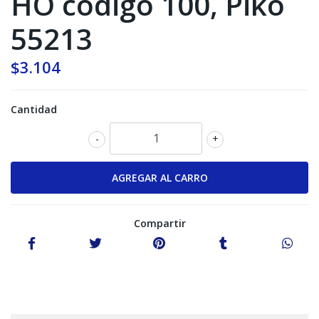
HO codigo 100, Piko
55213
$3.104
Cantidad
-
+
Compartir