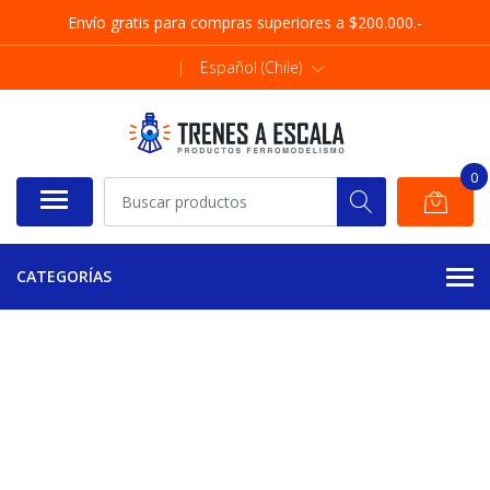
Envío gratis para compras superiores a $200.000.-
|
Español (Chile)
0
CATEGORÍAS