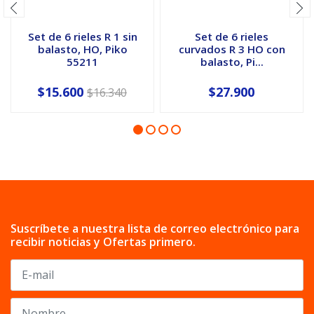
Set de 6 rieles R 1 sin
Set de 6 rieles
balasto, HO, Piko
curvados R 3 HO con
55211
balasto, Pi...
$15.600
$27.900
$16.340
Suscríbete a nuestra lista de correo electrónico para
recibir noticias y Ofertas primero.