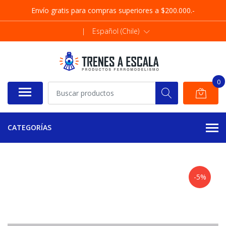
Envío gratis para compras superiores a $200.000.-
|
Español (Chile)
0
CATEGORÍAS
-5%