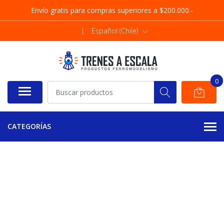
Envío gratis para compras superiores a $200.000.-
|
Español (Chile)
0
CATEGORÍAS