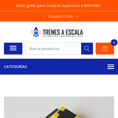
Envío gratis para compras superiores a $200.000.-
|
Español (Chile)
0
CATEGORÍAS