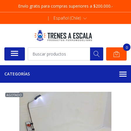
Envío gratis para compras superiores a $200.000.-
|
Español (Chile)
0
CATEGORÍAS
AGOTADO