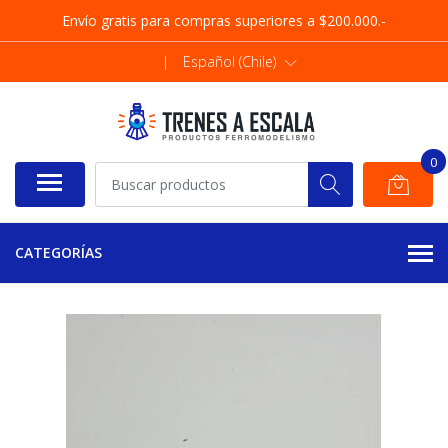
Envío gratis para compras superiores a $200.000.-
|
Español (Chile)
0
CATEGORÍAS