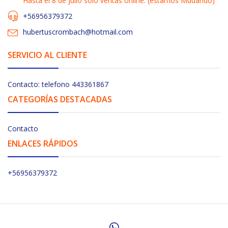
Hasta el 8 de Julio solo ventas online. (estamos Mudando)
+56956379372
hubertuscrombach@hotmail.com
SERVICIO AL CLIENTE
Contacto: telefono 443361867
CATEGORÍAS DESTACADAS
Contacto
ENLACES RÁPIDOS
+56956379372