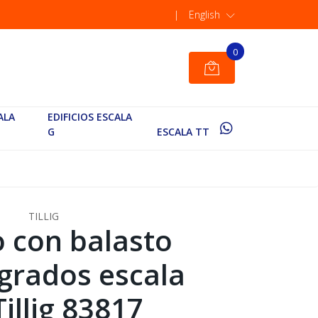
|
English
0
ALA
EDIFICIOS ESCALA
G
ESCALA TT
TILLIG
o con balasto
 grados escala
Tillig 83817