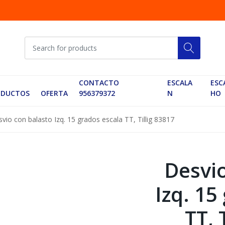
CONTACTO
ESCALA
ESC
ODUCTOS
OFERTA
956379372
N
HO
vio con balasto Izq. 15 grados escala TT, Tillig 83817
Desvi
Izq. 15
TT, 