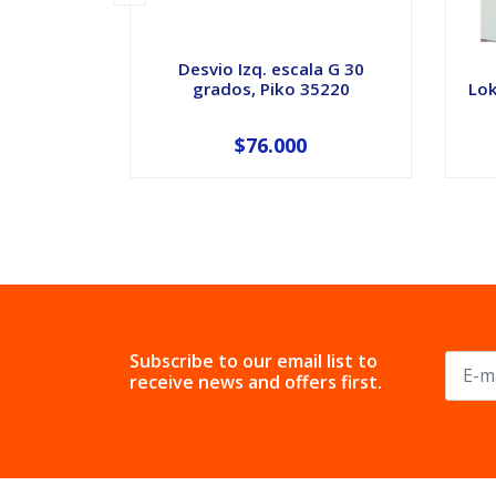
Desvio Izq. escala G 30
grados, Piko 35220
Lok
$76.000
Subscribe to our email list to
receive news and offers first.