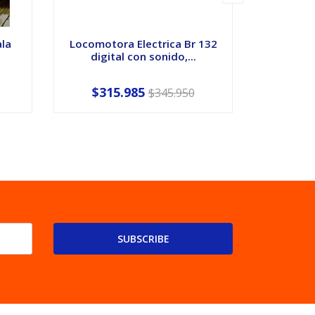
ala
Locomotora Electrica Br 132
Vagón de 
digital con sonido,...
de 
$315.985
$345.950
SUBSCRIBE