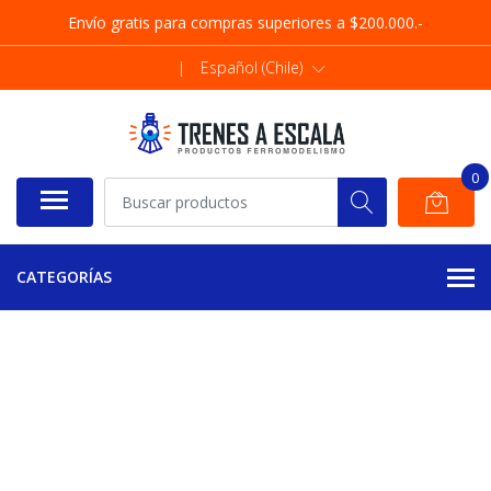
Envío gratis para compras superiores a $200.000.-
|
Español (Chile)
0
CATEGORÍAS