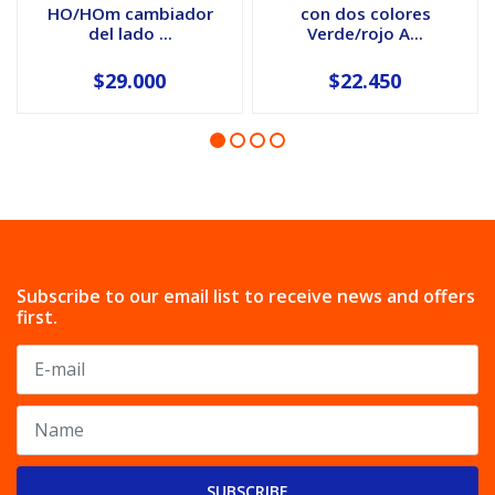
HO/HOm cambiador
con dos colores
del lado ...
Verde/rojo A...
$29.000
$22.450
Subscribe to our email list to receive news and offers
first.
SUBSCRIBE