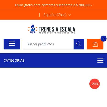
Envío gratis para compras superiores a $200.000.-
|
Español (Chile)
0
CATEGORÍAS
-20%