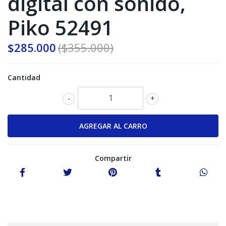
digital con sonido,
Piko 52491
$285.000
($355.000)
Cantidad
-
+
Compartir