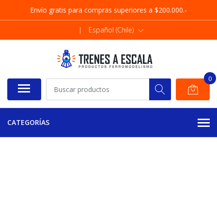
Envío gratis para compras superiores a $200.000.-
|
Español (Chile)
0
CATEGORÍAS