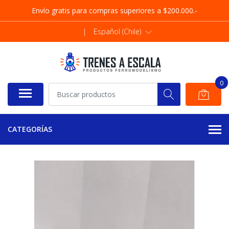
Envío gratis para compras superiores a $200.000.-
|
Español (Chile)
0
CATEGORÍAS