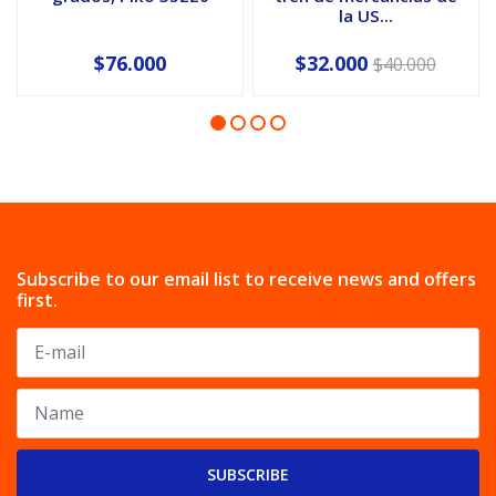
la US...
$76.000
$32.000
$40.000
Subscribe to our email list to receive news and offers
first.
SUBSCRIBE