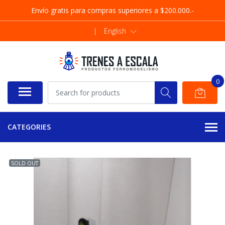
Envío gratis para compras superiores a $200.000.-
|
English
0
CATEGORIES
SOLD OUT